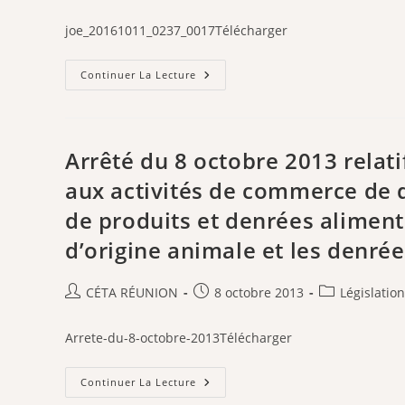
Déchets
category:
Issus
publication :
Des
joe_20161011_0237_0017Télécharger
Produits
Soumis
Au
Arrêté
Continuer La Lecture
Principe
Du
De
29
Responsabilité
Septembre
Élargie
2016
Du
Relatif
Producteur
À
Arrêté du 8 octobre 2013 relati
La
Création
aux activités de commerce de d
D’un
Service
de produits et denrées aliment
De
Déclaration
En
d’origine animale et les denré
Ligne
Par
Internet
Pour
Auteur/autrice
Publication
Post
CÉTA RÉUNION
8 octobre 2013
Législation
La
de
publiée :
category:
Déclaration
Annuelle
la
Arrete-du-8-octobre-2013Télécharger
De
publication :
Détention
Et
D’emplacement
Arrêté
Continuer La Lecture
De
Du
Ruches.