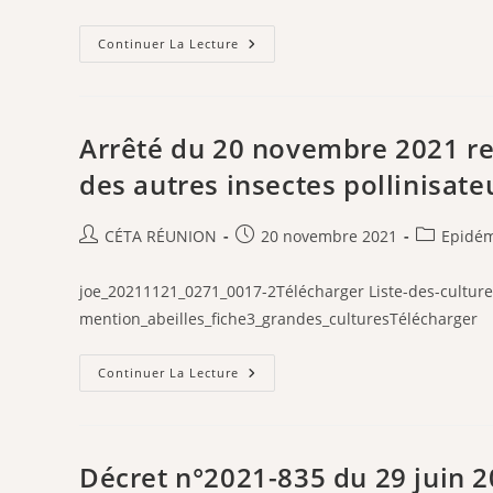
publication :
Décret
Continuer La Lecture
N°2022-
482
Du
4
Avril
2022
Arrêté du 20 novembre 2021 rela
Relatif
Au
des autres insectes pollinisate
Miel
Auteur/autrice
Publication
Post
CÉTA RÉUNION
20 novembre 2021
Epidém
de
publiée :
category:
la
joe_20211121_0271_0017-2Télécharger Liste-des-culture
publication :
mention_abeilles_fiche3_grandes_culturesTélécharger
Arrêté
Continuer La Lecture
Du
20
Novembre
2021
Relatif
À
Décret n°2021-835 du 29 juin 20
La