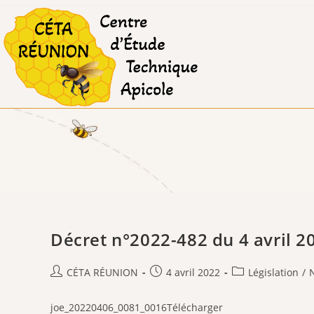
Skip
to
content
Décret n°2022-482 du 4 avril 20
Auteur/autrice
Publication
Post
CÉTA RÉUNION
4 avril 2022
Législation
/
de
publiée :
category:
la
joe_20220406_0081_0016Télécharger