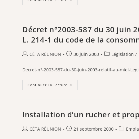
D’origine
Du
Animale
8
Et
Juin
Denrées
2006
Alimentaires
Relatif
En
À
Contenant
Décret n°2003-587 du 30 juin 20
L’agrément
Sanitaire
L. 214-1 du code de la consomm
Des
Établissements
Mettant
Sur
Auteur/autrice
Publication
Post
CÉTA RÉUNION
30 juin 2003
Législation
/
Le
de
publiée :
category:
Marché
Des
la
Produits
Decret-n°-2003-587-du-30-juin-2003-relatif-au-miel-Leg
publication :
D’origine
Animale
Ou
Décret
Continuer La Lecture
Des
N°2003-
Denrées
587
Contenant
Du
Des
30
Produits
Juin
D’origine
2003
Installation d’un rucher et pro
Animale
Pris
Pour
L’application
De
Auteur/autrice
Publication
Post
CÉTA RÉUNION
21 septembre 2000
Empla
L’article
de
publiée :
category:
L.