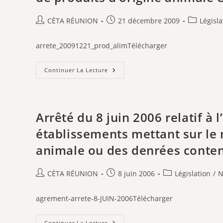
Aux
Alimentaires
Maladies
En
Réputées
Contenant
Auteur/autrice
Publication
Post
CÉTA RÉUNION
21 décembre 2009
Législa
Contagieuses
Des
de
publiée :
category:
Abeilles.
la
arrete_20091221_prod_alimTélécharger
publication :
Arrêté
Continuer La Lecture
Du
21
Décembre
2009
Relatif
Aux
Arrêté du 8 juin 2006 relatif à 
Règles
Sanitaires
établissements mettant sur le 
Applicables
Aux
animale ou des denrées conten
Activités
De
Commerce
De
Auteur/autrice
Publication
Post
CÉTA RÉUNION
8 juin 2006
Législation
/
N
Détail,
D’entreposage
de
publiée :
category:
Et
la
De
agrement-arrete-8-JUIN-2006Télécharger
Transport
publication :
De
Produits
Arrêté
Continuer La Lecture