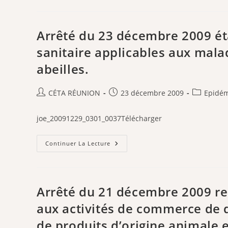
8
Octobre
2013
Relatif
Aux
Arrêté du 23 décembre 2009 ét
Règles
Sanitaires
sanitaire applicables aux mala
Applicables
Aux
abeilles.
Activités
De
Commerce
De
Auteur/autrice
Publication
Post
CÉTA RÉUNION
23 décembre 2009
Epidém
Détail,
D’entreposage
de
publiée :
category:
Et
la
De
joe_20091229_0301_0037Télécharger
Transport
publication :
De
Produits
Arrêté
Et
Continuer La Lecture
Du
Denrées
23
Alimentaires
Décembre
Autres
2009
Que
Établissant
Les
Les
Produits
Arrêté du 21 décembre 2009 rel
Mesures
D’origine
De
Animale
aux activités de commerce de d
Police
Et
Sanitaire
Les
de produits d’origine animale 
Applicables
Denrées