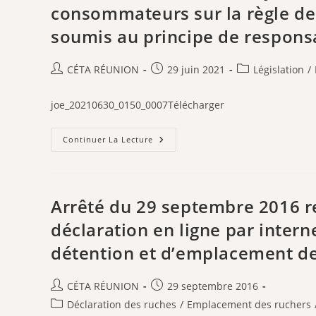
Protection
consommateurs sur la règle de 
Des
Abeilles
soumis au principe de responsa
Et
Des
Autres
Insectes
Auteur/autrice
Publication
Post
CÉTA RÉUNION
29 juin 2021
Législation
/
Pollinisateurs
de
publiée :
category:
la
joe_20210630_0150_0007Télécharger
publication :
Décret
Continuer La Lecture
N°2021-
835
Du
29
Juin
2021
Arrêté du 29 septembre 2016 rel
Relatif
À
déclaration en ligne par intern
L’information
Des
détention et d’emplacement de
Consommateurs
Sur
La
Règle
Auteur/autrice
Publication
CÉTA RÉUNION
29 septembre 2016
De
Tri
de
publiée :
Post
Déclaration des ruches
/
Emplacement des ruchers
Des
la