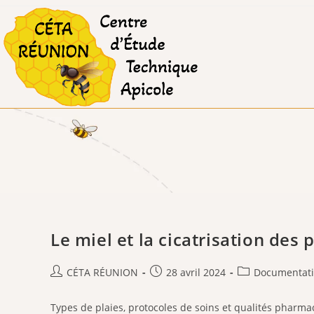
Skip
to
content
Le miel et la cicatrisation des 
Auteur/autrice
Publication
Post
CÉTA RÉUNION
28 avril 2024
Documentat
de
publiée :
category:
la
Types de plaies, protocoles de soins et qualités pharm