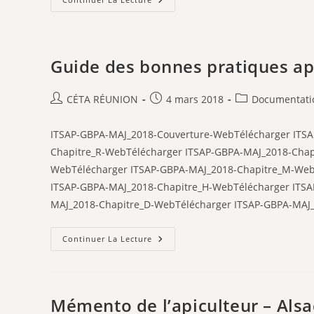
FNOSAD
Varroa
Et
Varroose
Guide des bonnes pratiques api
Auteur/autrice
Publication
Post
CÉTA RÉUNION
4 mars 2018
Documentati
de
publiée :
category:
la
ITSAP-GBPA-MAJ_2018-Couverture-WebTélécharger ITSA
publication :
Chapitre_R-WebTélécharger ITSAP-GBPA-MAJ_2018-Chap
WebTélécharger ITSAP-GBPA-MAJ_2018-Chapitre_M-Web
ITSAP-GBPA-MAJ_2018-Chapitre_H-WebTélécharger ITSA
MAJ_2018-Chapitre_D-WebTélécharger ITSAP-GBPA-MAJ_
Guide
Continuer La Lecture
Des
Bonnes
Pratiques
Apicoles
–
2ème
Mémento de l’apiculteur – Als
Édition