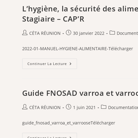
Et
D’application
L’hygiène, la sécurité des ali
Des
Principes
Stagiaire – CAP’R
HACCP
Auteur/autrice
Publication
Post
CÉTA RÉUNION
30 janvier 2022
Document
de
publiée :
category:
la
2022-01-MANUEL-HYGIENE-ALIMENTAIRE-Télécharger
publication :
L’hygiène,
Continuer La Lecture
La
Sécurité
Des
Aliments
Et
La
Guide FNOSAD varroa et varro
Méthode
HACCP
–
Manuel
Auteur/autrice
Publication
Post
CÉTA RÉUNION
1 juin 2021
Documentatio
Stagiaire
de
publiée :
category:
–
CAP’R
la
guide_fnosad_varroa_et_varrooseTélécharger
publication :
Guide
Continuer La Lecture