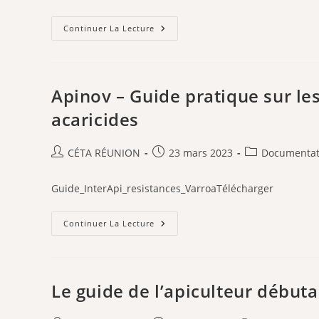
publication :
Le
Continuer La Lecture
Miel
Et
La
Cicatrisation
Des
Plaies
Apinov – Guide pratique sur le
acaricides
Auteur/autrice
Publication
Post
CÉTA RÉUNION
23 mars 2023
Documentat
de
publiée :
category:
la
Guide_InterApi_resistances_VarroaTélécharger
publication :
Apinov
Continuer La Lecture
–
Guide
Pratique
Sur
Les
Résistances
Le guide de l’apiculteur début
De
Varroa
Destructor