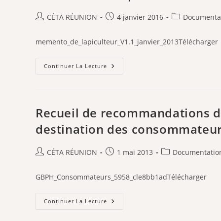
–
ITSAP
Auteur/autrice
Publication
Post
CÉTA RÉUNION
4 janvier 2016
Documenta
de
publiée :
category:
la
memento_de_lapiculteur_V1.1_janvier_2013Télécharger
publication :
Mémento
Continuer La Lecture
De
L’apiculteur
–
Alsace
Recueil de recommandations d
destination des consommateu
Auteur/autrice
Publication
Post
CÉTA RÉUNION
1 mai 2013
Documentatio
de
publiée :
category:
la
GBPH_Consommateurs_5958_cle8bb1adTélécharger
publication :
Recueil
Continuer La Lecture
De
Recommandations