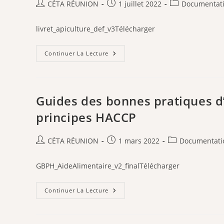
Aux
Auteur/autrice
Publication
Post
CÉTA RÉUNION
1 juillet 2022
Documentat
Acaricides
de
publiée :
category:
la
livret_apiculture_def_v3Télécharger
publication :
Le
Continuer La Lecture
Guide
De
L’apiculteur
Débutant
–
SNGTV
Guides des bonnes pratiques d’
principes HACCP
Auteur/autrice
Publication
Post
CÉTA RÉUNION
1 mars 2022
Documentati
de
publiée :
category:
la
GBPH_AideAlimentaire_v2_finalTélécharger
publication :
Guides
Continuer La Lecture
Des
Bonnes
Pratiques
D’hygiène