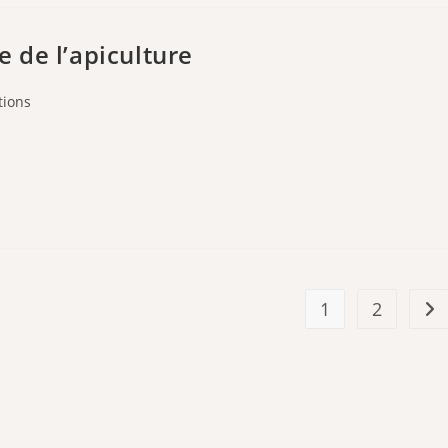
 de l’apiculture
ions
1
2
All