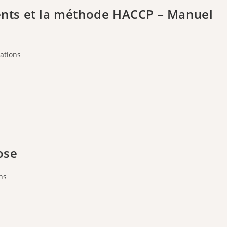
ments et la méthode HACCP – Manuel
ations
ose
ns