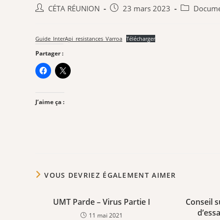
Auteur/autrice
Publication
Post
CÉTA RÉUNION
23 mars 2023
Docume
de
publiée :
category:
la
publication :
Guide_InterApi_resistances_Varroa
Télécharger
Partager :
J’aime ça :
VOUS DEVRIEZ ÉGALEMENT AIMER
UMT Parde – Virus Partie I
Conseil s
d’essa
11 mai 2021