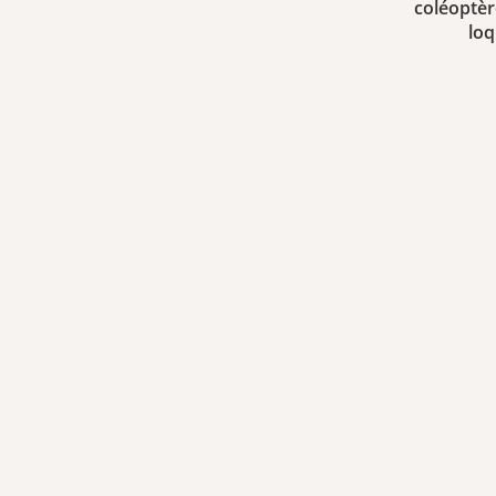
coléoptèr
loq