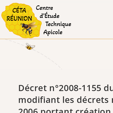
Skip
to
content
Décret n°2008-1155 d
modifiant les décrets 
2006 portant création 