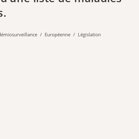
s.
démiosurveillance
/
Européenne
/
Législation
y: