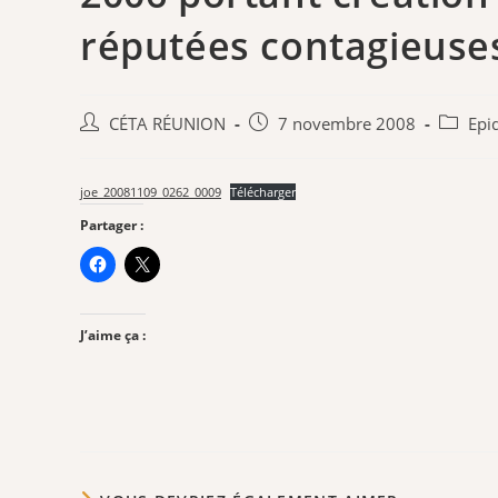
réputées contagieuse
Auteur/autrice
Publication
Post
CÉTA RÉUNION
7 novembre 2008
Epi
de
publiée :
categor
la
publication :
joe_20081109_0262_0009
Télécharger
Partager :
J’aime ça :