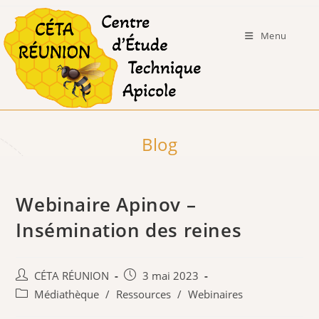
Skip
to
Menu
content
Blog
Webinaire Apinov –
Insémination des reines
Auteur/autrice
Publication
CÉTA RÉUNION
3 mai 2023
de
publiée :
Post
Médiathèque
/
Ressources
/
Webinaires
la
category: