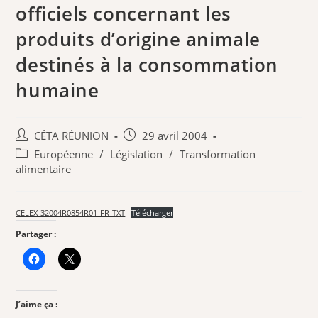
officiels concernant les
produits d’origine animale
destinés à la consommation
humaine
Auteur/autrice
Publication
CÉTA RÉUNION
29 avril 2004
de
publiée :
Post
Européenne
/
Législation
/
Transformation
la
category:
alimentaire
publication :
CELEX-32004R0854R01-FR-TXT
Télécharger
Partager :
J’aime ça :